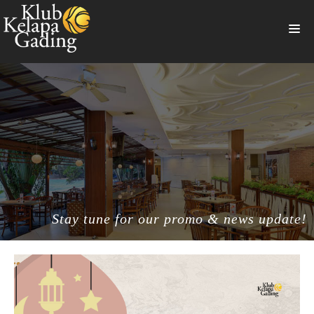
HOME
MEMBERSHIP
BANQUET
RESTAURANT
THE CLUB
PROMO
Stay tune for our promo & news update!
NEWS
BOOKING
SUMMERVILLE