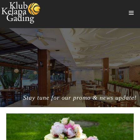
HOME
MEMBERSHIP
BANQUET
RESTAURANT
THE CLUB
PROMO
Stay tune for our promo & news update!
NEWS
BOOKING
SUMMERVILLE