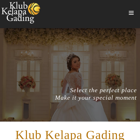
HOME
MEMBERSHIP
BANQUET
RESTAURANT
THE CLUB
Select the perfect place
PROMO
Make it your special moment
NEWS
BOOKING
Klub Kelapa Gading
SUMMERVILLE