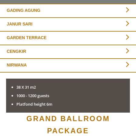
GADING AGUNG
JANUR SARI
GARDEN TERRACE
CENGKIR
NIRWANA
38 X 31 m2
1000 - 1200 guests
Platfond height 6m
GRAND BALLROOM
PACKAGE