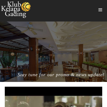
HOME
MEMBERSHIP
BANQUET
RESTAURANT
THE CLUB
PROMO
Stay tune for our promo & news update!
NEWS
BOOKING
SUMMERVILLE