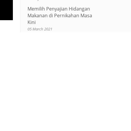
Memilih Penyajian Hidangan
Makanan di Pernikahan Masa
Kini
05 March 2021
Manfaat Yoga Bagi Tubuh
09 February 2021
Menikah di Masa Pandemi?
Berikut Hal-Hal yang Harus di
dika
Perhatikan
uni
19 January 2021
ika
Gading Wedding Fair VII
n
04 March 2020
 Pada
Gading Lunar Festival, Perayaan
Imlek perdana Klub Kelapa
alam
Gading.
 yang
04 March 2020